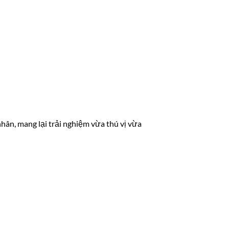
hân, mang lại trải nghiệm vừa thú vị vừa