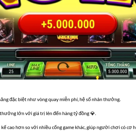
 năng đặc biệt như vòng quay miễn phí, hệ số nhân thưởng.
 thưởng lớn với giá trị lên đến hàng tỷ đồng 💎.
kế cao hơn so với nhiều cổng game khác, giúp người chơi có cơ hộ