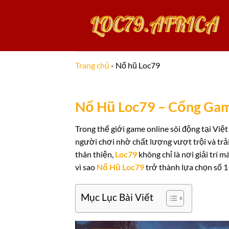
Bỏ
qua
nội
dung
Trang chủ
-
Nổ hũ Loc79
Nổ Hũ Loc79 – Cổng Gam
Trong thế giới game online sôi động tại Việ
người chơi nhờ chất lượng vượt trội và trải
thân thiện,
Loc79
không chỉ là nơi giải trí
vì sao
Nổ Hũ Loc79
trở thành lựa chọn số 1
Mục Lục Bài Viết