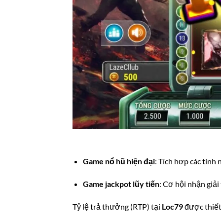
Game nổ hũ hiện đại
: Tích hợp các tính
Game jackpot lũy tiến
: Cơ hội nhận giải
Tỷ lệ trả thưởng (RTP) tại
Loc79
được thiết 